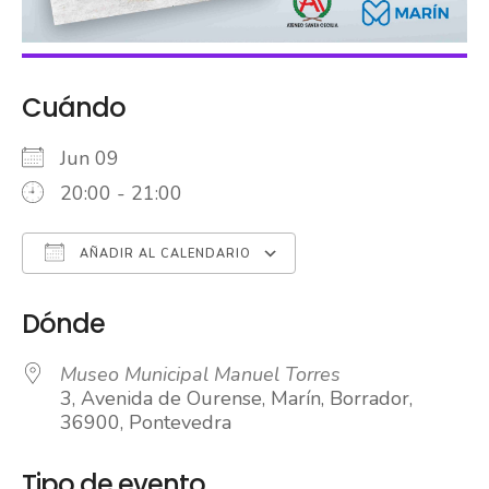
Cuándo
Jun 09
20:00 - 21:00
AÑADIR AL CALENDARIO
Descargar ICS
Google Calendar
iCalendar
Office 365
Outlook Live
Dónde
Museo Municipal Manuel Torres
3, Avenida de Ourense, Marín, Borrador,
36900, Pontevedra
Tipo de evento