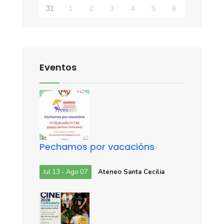
31
1
2
3
4
5
6
Eventos
Pechamos por vacacións
Jul 13 - Ago 07
Ateneo Santa Cecilia