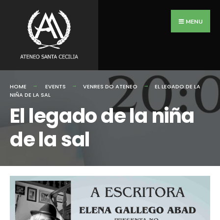
Search
Skip
for:
to
MENU
content
HOME
EVENTS
VENRES DO ATENEO
EL LEGADO DE LA
NIÑA DE LA SAL
El legado de la niña
de la sal