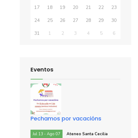
17
18
19
20
21
22
23
24
25
26
27
28
29
30
31
1
2
3
4
5
6
Eventos
Pechamos por vacacións
Jul 13 - Ago 07
Ateneo Santa Cecilia