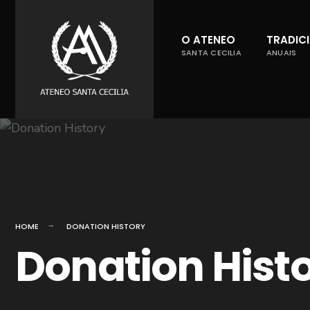
for:
Skip
to
O ATENEO
TRADIC
content
SANTA CECILIA
ANUAIS
HOME
DONATION HISTORY
Donation Hist