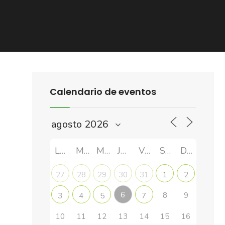
Calendario de eventos
LUN
MAR
MIÉ
JUE
VIE
SÁB
DOM
27
28
29
30
31
1
2
6
8
9
3
4
5
7
10
11
12
13
14
15
16