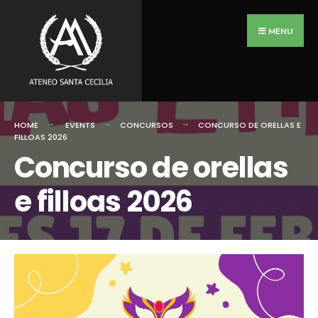
Search
Skip
for:
to
MENU
content
HOME
EVENTS
CONCURSOS
CONCURSO DE ORELLAS E
FILLOAS 2026
Concurso de orellas
e filloas 2026