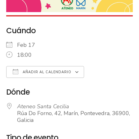
Cuándo
Feb 17
18:00
AÑADIR AL CALENDARIO
Descargar ICS
Google Calendar
iCalendar
Office 365
Outlook Live
Dónde
Ateneo Santa Cecilia
Rúa Do Forno, 42, Marín, Pontevedra, 36900,
Galicia
Tipo de evento